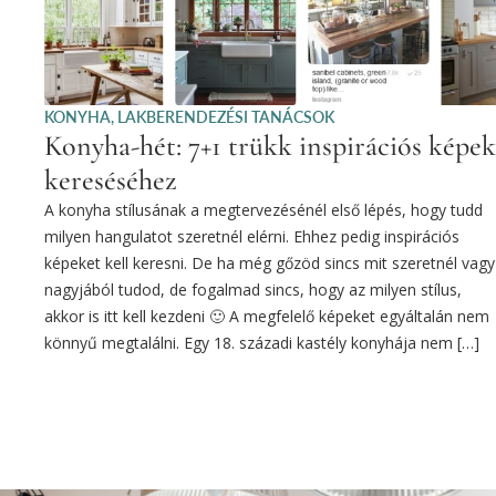
KONYHA
,
LAKBERENDEZÉSI TANÁCSOK
Konyha-hét: 7+1 trükk inspirációs képek
kereséséhez
A konyha stílusának a megtervezésénél első lépés, hogy tudd
milyen hangulatot szeretnél elérni. Ehhez pedig inspirációs
képeket kell keresni. De ha még gőzöd sincs mit szeretnél vagy
nagyjából tudod, de fogalmad sincs, hogy az milyen stílus,
akkor is itt kell kezdeni 🙂 A megfelelő képeket egyáltalán nem
könnyű megtalálni. Egy 18. századi kastély konyhája nem […]