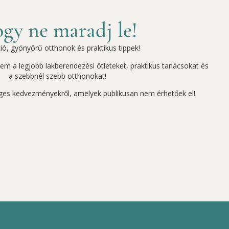
gy ne maradj le!
ció, gyönyörű otthonok és praktikus tippek!
szem a legjobb lakberendezési ötleteket, praktikus tanácsokat és
a szebbnél szebb otthonokat!
ges kedvezményekről, amelyek publikusan nem érhetőek el!