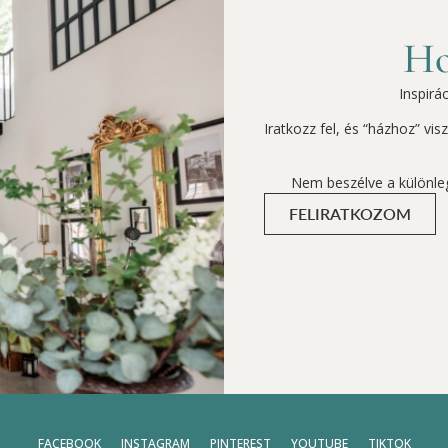
Ho
Inspirá
Iratkozz fel, és “házhoz” vi
Nem beszélve a különle
FELIRATKOZOM
FACEBOOK
INSTAGRAM
PINTEREST
YOUTUBE
TIKTOK