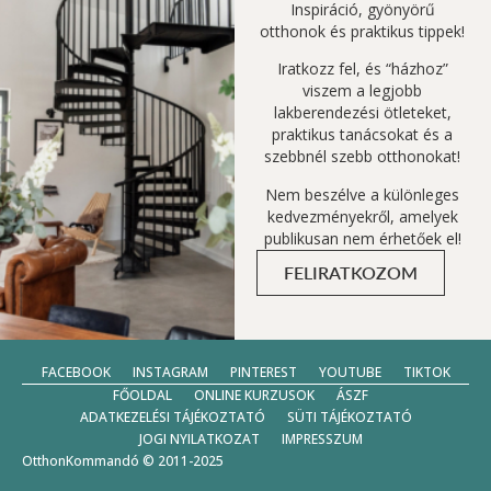
Inspiráció, gyönyörű
otthonok és praktikus tippek!
Iratkozz fel, és “házhoz”
viszem a legjobb
lakberendezési ötleteket,
praktikus tanácsokat és a
szebbnél szebb otthonokat!
Nem beszélve a különleges
kedvezményekről, amelyek
publikusan nem érhetőek el!
FELIRATKOZOM
FACEBOOK
INSTAGRAM
PINTEREST
YOUTUBE
TIKTOK
FŐOLDAL
ONLINE KURZUSOK
ÁSZF
ADATKEZELÉSI TÁJÉKOZTATÓ
SÜTI TÁJÉKOZTATÓ
JOGI NYILATKOZAT
IMPRESSZUM
OtthonKommandó © 2011-2025