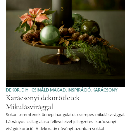
DEKOR
,
DIY - CSINÁLD MAGAD
,
INSPIRÁCIÓ
,
KARÁCSONY
Karácsonyi dekorötletek
Mikulásvirággal
Sokan teremtenek ünnepi hangulatot cserepes mikulásvirággal.
Látványos csillag alakú felleveleivel jellegzetes karácsonyi
virágdekoráció. A dekoratív növényt azonban sokkal