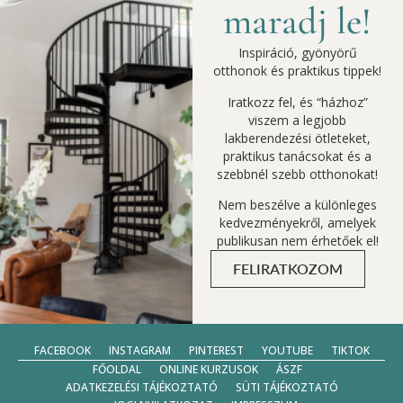
maradj le!
Inspiráció, gyönyörű
otthonok és praktikus tippek!
Iratkozz fel, és “házhoz”
viszem a legjobb
lakberendezési ötleteket,
praktikus tanácsokat és a
szebbnél szebb otthonokat!
Nem beszélve a különleges
kedvezményekről, amelyek
publikusan nem érhetőek el!
FELIRATKOZOM
FACEBOOK
INSTAGRAM
PINTEREST
YOUTUBE
TIKTOK
FŐOLDAL
ONLINE KURZUSOK
ÁSZF
ADATKEZELÉSI TÁJÉKOZTATÓ
SÜTI TÁJÉKOZTATÓ