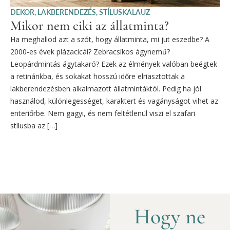
DEKOR
,
LAKBERENDEZÉS
,
STÍLUSKALAUZ
Mikor nem ciki az állatminta?
Ha meghallod azt a szót, hogy állatminta, mi jut eszedbe? A
2000-es évek plázacicái? Zebracsíkos ágynemű?
Leopárdmintás ágytakaró? Ezek az élmények valóban beégtek
a retinánkba, és sokakat hosszú időre elriasztottak a
lakberendezésben alkalmazott állatmintáktól. Pedig ha jól
használod, különlegességet, karaktert és vagányságot vihet az
enteriőrbe. Nem gagyi, és nem feltétlenül viszi el szafari
stílusba az […]
Hogy ne