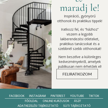
maradj le!
Inspiráció, gyönyörű
otthonok és praktikus tippek!
Iratkozz fel, és “házhoz”
viszem a legjobb
lakberendezési ötleteket,
praktikus tanácsokat és a
szebbnél szebb otthonokat!
Nem beszélve a különleges
kedvezményekről, amelyek
publikusan nem érhetőek el!
FELIRATKOZOM
FACEBOOK
INSTAGRAM
PINTEREST
YOUTUBE
TIKTOK
FŐOLDAL
ONLINE KURZUSOK
ÁSZF
ADATKEZELÉSI TÁJÉKOZTATÓ
SÜTI TÁJÉKOZTATÓ