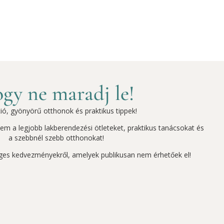
gy ne maradj le!
ció, gyönyörű otthonok és praktikus tippek!
szem a legjobb lakberendezési ötleteket, praktikus tanácsokat és
a szebbnél szebb otthonokat!
ges kedvezményekről, amelyek publikusan nem érhetőek el!