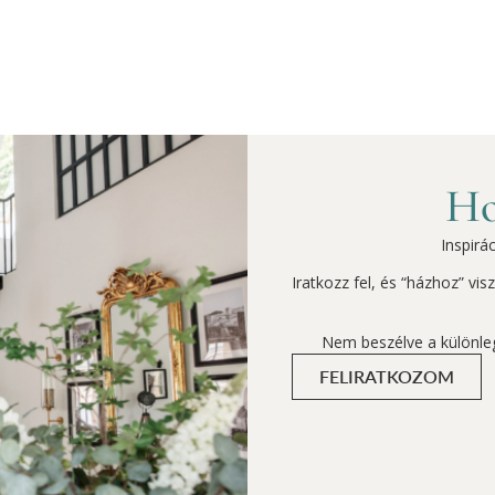
Ho
Inspirá
Iratkozz fel, és “házhoz” vi
Nem beszélve a különle
FELIRATKOZOM