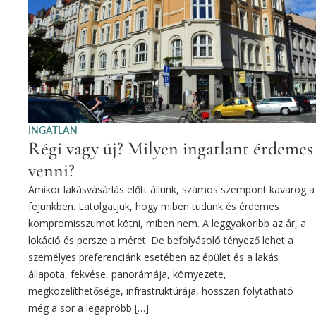
INGATLAN
Régi vagy új? Milyen ingatlant érdemes
venni?
Amikor lakásvásárlás előtt állunk, számos szempont kavarog a
fejünkben. Latolgatjuk, hogy miben tudunk és érdemes
kompromisszumot kötni, miben nem. A leggyakoribb az ár, a
lokáció és persze a méret. De befolyásoló tényező lehet a
személyes preferenciánk esetében az épület és a lakás
állapota, fekvése, panorámája, környezete,
megközelíthetősége, infrastruktúrája, hosszan folytatható
még a sor a legapróbb […]