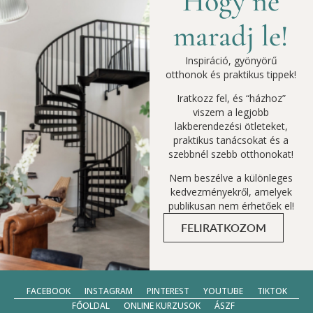
Hogy ne
maradj le!
Inspiráció, gyönyörű
otthonok és praktikus tippek!
Iratkozz fel, és “házhoz”
viszem a legjobb
lakberendezési ötleteket,
praktikus tanácsokat és a
szebbnél szebb otthonokat!
Nem beszélve a különleges
kedvezményekről, amelyek
publikusan nem érhetőek el!
FELIRATKOZOM
FACEBOOK
INSTAGRAM
PINTEREST
YOUTUBE
TIKTOK
FŐOLDAL
ONLINE KURZUSOK
ÁSZF