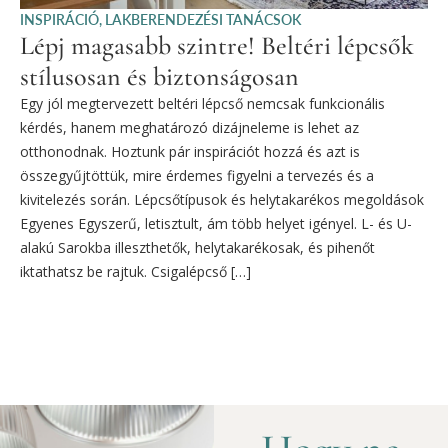
INSPIRÁCIÓ
,
LAKBERENDEZÉSI TANÁCSOK
Lépj magasabb szintre! Beltéri lépcsők
stílusosan és biztonságosan
Egy jól megtervezett beltéri lépcső nemcsak funkcionális
kérdés, hanem meghatározó dizájneleme is lehet az
otthonodnak. Hoztunk pár inspirációt hozzá és azt is
összegyűjtöttük, mire érdemes figyelni a tervezés és a
kivitelezés során. Lépcsőtípusok és helytakarékos megoldások
Egyenes Egyszerű, letisztult, ám több helyet igényel. L- és U-
alakú Sarokba illeszthetők, helytakarékosak, és pihenőt
iktathatsz be rajtuk. Csigalépcső […]