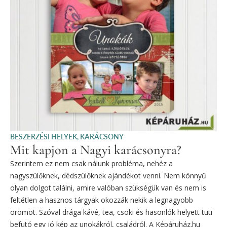
BESZERZÉSI HELYEK
,
KARÁCSONY
Mit kapjon a Nagyi karácsonyra?
Szerintem ez nem csak nálunk probléma, nehéz a
nagyszülőknek, dédszülőknek ajándékot venni. Nem könnyű
olyan dolgot találni, amire valóban szükségük van és nem is
feltétlen a hasznos tárgyak okozzák nekik a legnagyobb
örömöt. Szóval drága kávé, tea, csoki és hasonlók helyett tuti
befutó egy jó kép az unokákról, családról. A Képáruház.hu