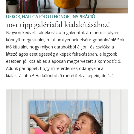
DEKOR
,
HALLGATÓI OTTHONOK
,
INSPIRÁCIÓ
10+1 tipp galériafal kialakításához!
Nagyon kedvelt faldekoráció a galériafal, ám nem is olyan
könnyű megcsinálni, mint amilyennek elsőre gondolnánk! Sok
idő kitalálni, hogy milyen darabokból álljon, és csalóka a
látszólagos esetlegesség a képek felrakásában, a legtöbb
esetben jól kitalált és alaposan megtervezett a kompozíció.
Adunk pár tippet, hogy mire érdemes odafigyelni a
kialakításához! Ha különböző méretűek a képeid, de […]