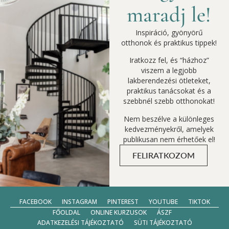
maradj le!
Inspiráció, gyönyörű
otthonok és praktikus tippek!
Iratkozz fel, és “házhoz”
viszem a legjobb
lakberendezési ötleteket,
praktikus tanácsokat és a
szebbnél szebb otthonokat!
Nem beszélve a különleges
kedvezményekről, amelyek
publikusan nem érhetőek el!
FELIRATKOZOM
FACEBOOK
INSTAGRAM
PINTEREST
YOUTUBE
TIKTOK
FŐOLDAL
ONLINE KURZUSOK
ÁSZF
ADATKEZELÉSI TÁJÉKOZTATÓ
SÜTI TÁJÉKOZTATÓ