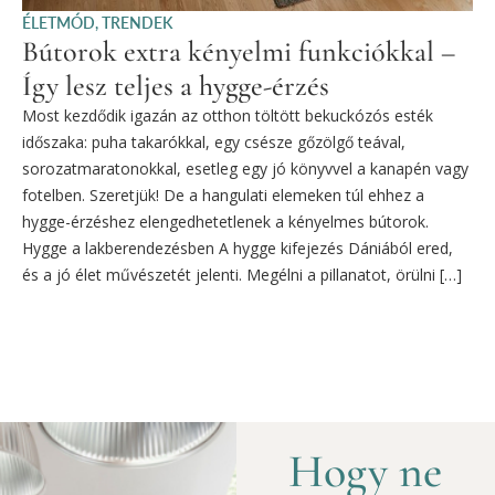
ÉLETMÓD
,
TRENDEK
Bútorok extra kényelmi funkciókkal –
Így lesz teljes a hygge-érzés
Most kezdődik igazán az otthon töltött bekuckózós esték
időszaka: puha takarókkal, egy csésze gőzölgő teával,
sorozatmaratonokkal, esetleg egy jó könyvvel a kanapén vagy
fotelben. Szeretjük! De a hangulati elemeken túl ehhez a
hygge-érzéshez elengedhetetlenek a kényelmes bútorok.
Hygge a lakberendezésben A hygge kifejezés Dániából ered,
és a jó élet művészetét jelenti. Megélni a pillanatot, örülni […]
Hogy ne