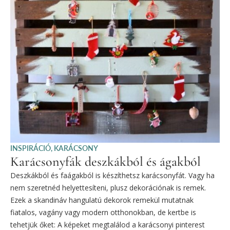
INSPIRÁCIÓ
,
KARÁCSONY
Karácsonyfák deszkákból és ágakból
Deszkákból és faágakból is készíthetsz karácsonyfát. Vagy ha
nem szeretnéd helyettesíteni, plusz dekorációnak is remek.
Ezek a skandináv hangulatú dekorok remekül mutatnak
fiatalos, vagány vagy modern otthonokban, de kertbe is
tehetjük őket: A képeket megtalálod a karácsonyi pinterest