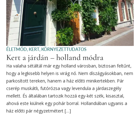
ÉLETMÓD
,
KERT
,
KÖRNYEZETTUDATOS
Kert a járdán – holland módra
Ha valaha sétáltál már egy holland városban, biztosan feltűnt,
hogy a legkisebb helyen is virág nő. Nem díszágyásokban, nem
parkosított tereken, hanem a ház előtti minikertekben. Pár
cserép muskátli, futórózsa vagy levendula a járdaszegély
mellett. És általában tartozik hozzá egy-két szék, kisasztal,
ahová este kiülnek egy pohár borral. Hollandiában ugyanis a
ház előtti pár négyzetmétert […]