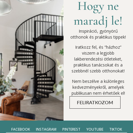
Hogy ne
maradj le!
Inspiráció, gyönyörű
otthonok és praktikus tippek!
Iratkozz fel, és “házhoz”
viszem a legjobb
lakberendezési ötleteket,
praktikus tanácsokat és a
szebbnél szebb otthonokat!
Nem beszélve a különleges
kedvezményekről, amelyek
publikusan nem érhetőek el!
FELIRATKOZOM
FACEBOOK
INSTAGRAM
PINTEREST
YOUTUBE
TIKTOK