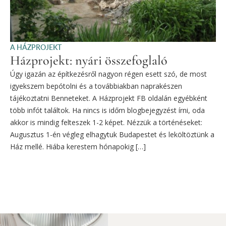
A HÁZPROJEKT
Házprojekt: nyári összefoglaló
Úgy igazán az építkezésről nagyon régen esett szó, de most
igyekszem bepótolni és a továbbiakban naprakészen
tájékoztatni Benneteket. A Házprojekt FB oldalán egyébként
több infót találtok. Ha nincs is időm blogbejegyzést írni, oda
akkor is mindig felteszek 1-2 képet. Nézzük a történéseket:
Augusztus 1-én végleg elhagytuk Budapestet és leköltöztünk a
Ház mellé. Hiába kerestem hónapokig […]