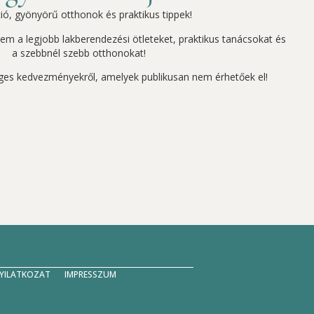
ció, gyönyörű otthonok és praktikus tippek!
szem a legjobb lakberendezési ötleteket, praktikus tanácsokat és
a szebbnél szebb otthonokat!
ges kedvezményekről, amelyek publikusan nem érhetőek el!
NYILATKOZAT
IMPRESSZUM