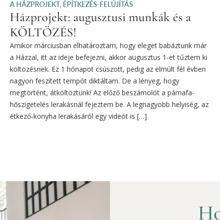
A HÁZPROJEKT
,
ÉPÍTKEZÉS-FELÚJÍTÁS
Házprojekt: augusztusi munkák és a
KÖLTÖZÉS!
Amikor márciusban elhatároztam, hogy eleget babáztunk már
a Házzal, itt az ideje befejezni, akkor augusztus 1-et tűztem ki
költözésnek. Ez 1 hónapot csúszott, pedig az elmúlt fél évben
nagyon feszített tempót diktáltam. De a lényeg, hogy
megtörtént, átköltöztünk! Az előző beszámolót a párnafa-
hőszigetelés lerakásnál fejeztem be. A legnagyobb helyiség, az
étkező-konyha lerakásáról egy videót is […]
Ho