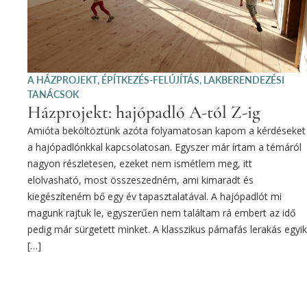
A HÁZPROJEKT
,
ÉPÍTKEZÉS-FELÚJÍTÁS
,
LAKBERENDEZÉSI
TANÁCSOK
Házprojekt: hajópadló A-tól Z-ig
Amióta beköltöztünk azóta folyamatosan kapom a kérdéseket
a hajópadlónkkal kapcsolatosan. Egyszer már írtam a témáról
nagyon részletesen, ezeket nem ismétlem meg, itt
elolvasható, most összeszedném, ami kimaradt és
kiegészíteném bő egy év tapasztalatával. A hajópadlót mi
magunk rajtuk le, egyszerűen nem találtam rá embert az idő
pedig már sürgetett minket. A klasszikus párnafás lerakás egyik
[…]