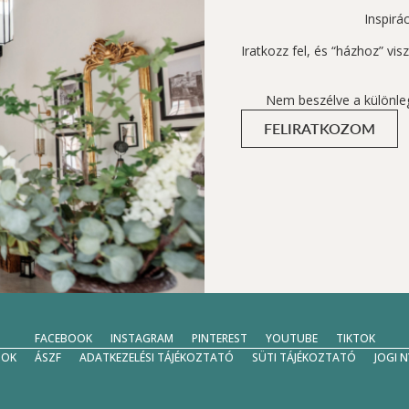
Inspirá
Iratkozz fel, és “házhoz” vi
Nem beszélve a különle
FELIRATKOZOM
FACEBOOK
INSTAGRAM
PINTEREST
YOUTUBE
TIKTOK
SOK
ÁSZF
ADATKEZELÉSI TÁJÉKOZTATÓ
SÜTI TÁJÉKOZTATÓ
JOGI 