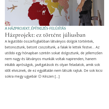
A HÁZPROJEKT
,
ÉPÍTKEZÉS-FELÚJÍTÁS
Házprojekt: ez történt júliusban
A legutóbbi összefoglalóban látványos dolgok történtek,
betonoztunk, betont csiszoltunk, a falak le lettek festve… Az
utóbbi egy hónapban szintén sokat dolgoztunk, de jellemzően
nem nagy és látványos munkák voltak napirenden, hanem
inkább apróságok, javítgatások és olyan feladatok, amik sok
időt elvisznek, de ez egyáltalán nem látszik rajtuk. De sok kicsi
sokra megy ugyebár 🙂 Készen […]