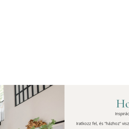
Ho
Inspirá
Iratkozz fel, és “házhoz” vi