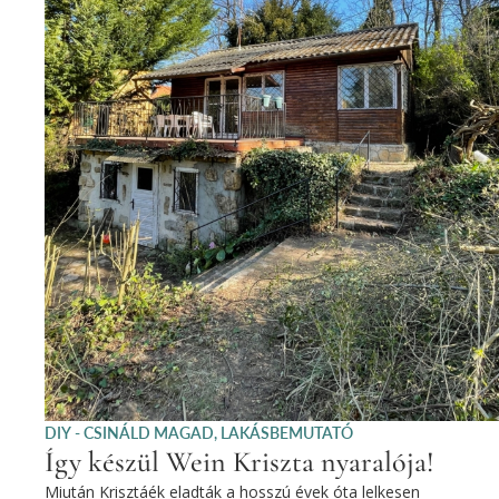
DIY - CSINÁLD MAGAD
,
LAKÁSBEMUTATÓ
Így készül Wein Kriszta nyaralója!
Miután Krisztáék eladták a hosszú évek óta lelkesen