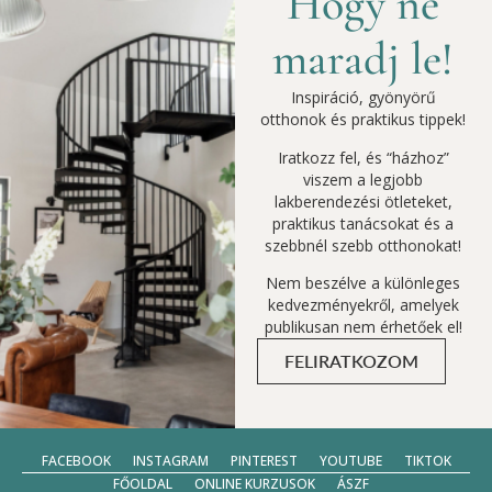
Hogy ne
maradj le!
Inspiráció, gyönyörű
otthonok és praktikus tippek!
Iratkozz fel, és “házhoz”
viszem a legjobb
lakberendezési ötleteket,
praktikus tanácsokat és a
szebbnél szebb otthonokat!
Nem beszélve a különleges
kedvezményekről, amelyek
publikusan nem érhetőek el!
FELIRATKOZOM
FACEBOOK
INSTAGRAM
PINTEREST
YOUTUBE
TIKTOK
FŐOLDAL
ONLINE KURZUSOK
ÁSZF