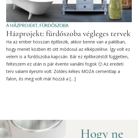
A HÁZPROJEKT
,
FÜRDŐSZOBA
Házprojekt: fürdőszoba végleges tervek
Ha az ember hosszan építkezik, akkor benne van a pakliban,
hogy menet közben itt-ott módosul az elképzelése. Így volt ez
velem is a fürdőszoba kapcsán. Bár ez építkezéstől független,
felteszem ez után is pár évente variálni fogok 🙂 Az eredeti
terv valami ilyesmi volt: Zöldes-kékes MOZA cementlap a
falon, és meg volt már hozzá a […]
Hogy ne