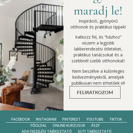
maradj le!
Inspiráció, gyönyörű
otthonok és praktikus tippek!
Iratkozz fel, és “házhoz”
viszem a legjobb
lakberendezési ötleteket,
praktikus tanácsokat és a
szebbnél szebb otthonokat!
Nem beszélve a különleges
kedvezményekről, amelyek
publikusan nem érhetőek el!
FELIRATKOZOM
FACEBOOK
INSTAGRAM
PINTEREST
YOUTUBE
TIKTOK
FŐOLDAL
ONLINE KURZUSOK
ÁSZF
ADATKEZELÉSI TÁJÉKOZTATÓ
SÜTI TÁJÉKOZTATÓ