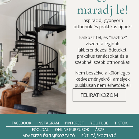
maradj le!
Inspiráció, gyönyörű
otthonok és praktikus tippek!
Iratkozz fel, és “házhoz”
viszem a legjobb
lakberendezési ötleteket,
praktikus tanácsokat és a
szebbnél szebb otthonokat!
Nem beszélve a különleges
kedvezményekről, amelyek
publikusan nem érhetőek el!
FELIRATKOZOM
FACEBOOK
INSTAGRAM
PINTEREST
YOUTUBE
TIKTOK
FŐOLDAL
ONLINE KURZUSOK
ÁSZF
ADATKEZELÉSI TÁJÉKOZTATÓ
SÜTI TÁJÉKOZTATÓ