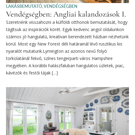
LAKÁSBEMUTATÓ
,
VENDÉGSÉGBEN
Vendégségben: Angliai kalandozások I.
Szeretnénk visszahozni a külföldi otthonok bemutatását, hogy
tágítsuk az inspirációk körét. Egyik kedvenc angol oldalunkon
számos jó hangulatú, kreatívan berendezett házban nézhetünk
körül. Most egy New Forest déli határainál lévő rusztikus kis
nyaralót mutatunk.Lymington az azonos nevű folyó
torkolatánál fekvő, színes tengerparti város Hampshire
megyében. A korábbi halászfaluban hangulatos üzletek, piac,
kávézók és festői tájak […]