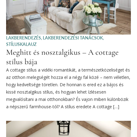
LAKBERENDEZÉS
,
LAKBERENDEZÉSI TANÁCSOK
,
STÍLUSKALAUZ
Meghitt és nosztalgikus – A cottage
stílus bája
A cottage stílus a vidéki romantikát, a természetközeliséget és
az otthon melegségét hozza el a négy fal közé – nem véletlen,
hogy kedveltsége töretlen. De honnan is ered ez a bájos és
kissé nosztalgikus stílus, és hogyan lehet ízlésesen
megvalósítani a mai otthonokban? És vajon miben különbözik
a népszerű farmhouse-tól? A stílus eredete A cottage […]