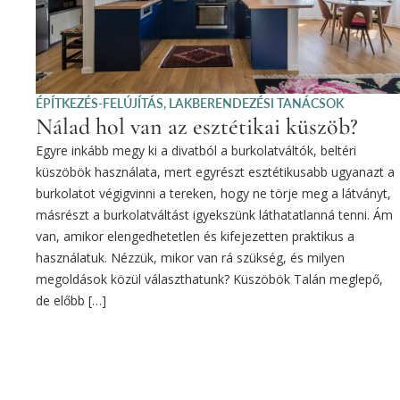
ÉPÍTKEZÉS-FELÚJÍTÁS
,
LAKBERENDEZÉSI TANÁCSOK
Nálad hol van az esztétikai küszöb?
Egyre inkább megy ki a divatból a burkolatváltók, beltéri
küszöbök használata, mert egyrészt esztétikusabb ugyanazt a
burkolatot végigvinni a tereken, hogy ne törje meg a látványt,
másrészt a burkolatváltást igyekszünk láthatatlanná tenni. Ám
van, amikor elengedhetetlen és kifejezetten praktikus a
használatuk. Nézzük, mikor van rá szükség, és milyen
megoldások közül választhatunk? Küszöbök Talán meglepő,
de előbb […]