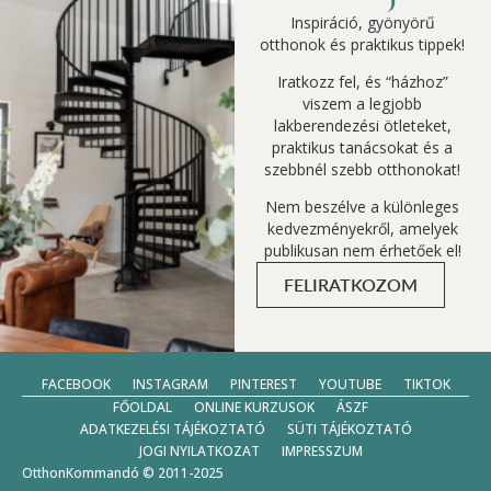
Inspiráció, gyönyörű
otthonok és praktikus tippek!
Iratkozz fel, és “házhoz”
viszem a legjobb
lakberendezési ötleteket,
praktikus tanácsokat és a
szebbnél szebb otthonokat!
Nem beszélve a különleges
kedvezményekről, amelyek
publikusan nem érhetőek el!
FELIRATKOZOM
FACEBOOK
INSTAGRAM
PINTEREST
YOUTUBE
TIKTOK
FŐOLDAL
ONLINE KURZUSOK
ÁSZF
ADATKEZELÉSI TÁJÉKOZTATÓ
SÜTI TÁJÉKOZTATÓ
JOGI NYILATKOZAT
IMPRESSZUM
OtthonKommandó © 2011-2025