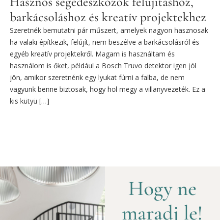
Hasznos segédeszközök felújításhoz,
barkácsoláshoz és kreatív projektekhez
Szeretnék bemutatni pár műszert, amelyek nagyon hasznosak
ha valaki építkezik, felújít, nem beszélve a barkácsolásról és
egyéb kreatív projektekről. Magam is használtam és
használom is őket, például a Bosch Truvo detektor igen jól
jön, amikor szeretnénk egy lyukat fúrni a falba, de nem
vagyunk benne biztosak, hogy hol megy a villanyvezeték. Ez a
kis kütyü […]
Hogy ne
maradj le!