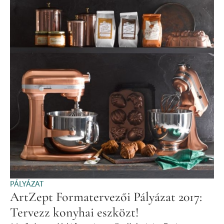
PÁLYÁZAT
ArtZept Formatervezői Pályázat 2017:
Tervezz konyhai eszközt!