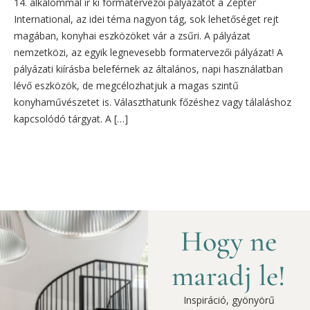
14. alkalommal ír ki formatervezői pályázatot a Zepter
International, az idei téma nagyon tág, sok lehetőséget rejt
magában, konyhai eszközöket vár a zsűri. A pályázat
nemzetközi, az egyik legnevesebb formatervezői pályázat! A
pályázati kiírásba beleférnek az általános, napi használatban
lévő eszközök, de megcélozhatjuk a magas szintű
konyhaművészetet is. Választhatunk főzéshez vagy tálaláshoz
kapcsolódó tárgyat. A […]
Hogy ne
maradj le!
Inspiráció, gyönyörű