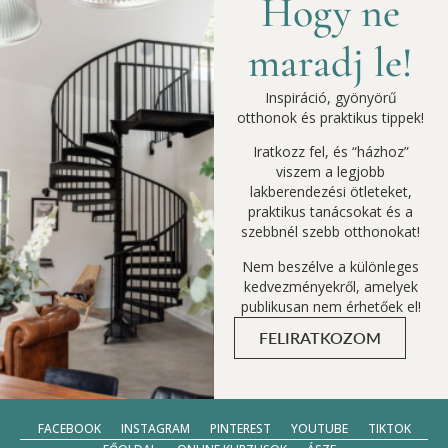
Hogy ne
maradj le!
Inspiráció, gyönyörű
otthonok és praktikus tippek!
Iratkozz fel, és “házhoz”
viszem a legjobb
lakberendezési ötleteket,
praktikus tanácsokat és a
szebbnél szebb otthonokat!
Nem beszélve a különleges
kedvezményekről, amelyek
publikusan nem érhetőek el!
FELIRATKOZOM
FACEBOOK
INSTAGRAM
PINTEREST
YOUTUBE
TIKTOK