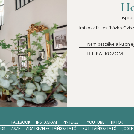
Ho
Inspirá
Iratkozz fel, és “házhoz” vi
Nem beszélve a különle
FELIRATKOZOM
FACEBOOK
INSTAGRAM
PINTEREST
YOUTUBE
TIKTOK
SOK
ÁSZF
ADATKEZELÉSI TÁJÉKOZTATÓ
SÜTI TÁJÉKOZTATÓ
JOGI 