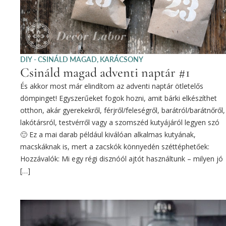
DIY - CSINÁLD MAGAD
,
KARÁCSONY
Csináld magad adventi naptár #1
És akkor most már elindítom az adventi naptár ötletelős
dömpinget! Egyszerűeket fogok hozni, amit bárki elkészíthet
otthon, akár gyerekekről, férjről/feleségről, barátról/barátnőről,
lakótársról, testvérről vagy a szomszéd kutyájáról legyen szó
🙂 Ez a mai darab például kiválóan alkalmas kutyának,
macskáknak is, mert a zacskók könnyedén széttéphetőek:
Hozzávalók: Mi egy régi disznóól ajtót használtunk – milyen jó
[…]