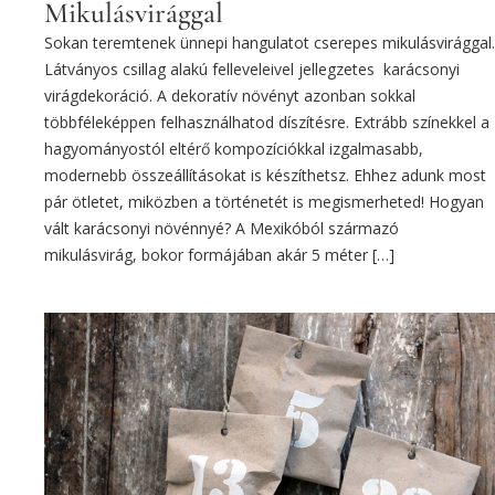
Mikulásvirággal
Sokan teremtenek ünnepi hangulatot cserepes mikulásvirággal.
Látványos csillag alakú felleveleivel jellegzetes karácsonyi
virágdekoráció. A dekoratív növényt azonban sokkal
többféleképpen felhasználhatod díszítésre. Extrább színekkel a
hagyományostól eltérő kompozíciókkal izgalmasabb,
modernebb összeállításokat is készíthetsz. Ehhez adunk most
pár ötletet, miközben a történetét is megismerheted! Hogyan
vált karácsonyi növénnyé? A Mexikóból származó
mikulásvirág, bokor formájában akár 5 méter […]