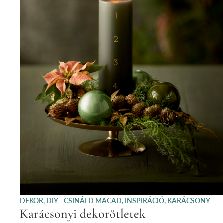
DEKOR
,
DIY - CSINÁLD MAGAD
,
INSPIRÁCIÓ
,
KARÁCSONY
Karácsonyi dekorötletek