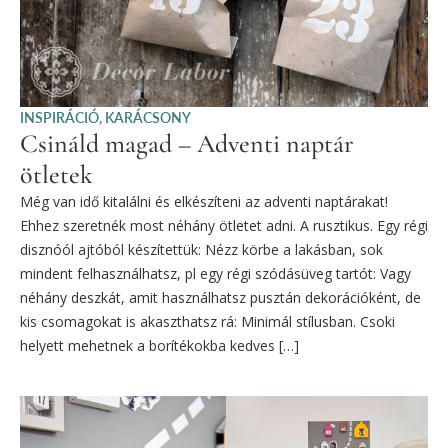
INSPIRÁCIÓ
,
KARÁCSONY
Csináld magad – Adventi naptár
ötletek
Még van idő kitalálni és elkészíteni az adventi naptárakat!
Ehhez szeretnék most néhány ötletet adni. A rusztikus. Egy régi
disznóól ajtóból készítettük: Nézz körbe a lakásban, sok
mindent felhasználhatsz, pl egy régi szódásüveg tartót: Vagy
néhány deszkát, amit használhatsz pusztán dekorációként, de
kis csomagokat is akaszthatsz rá: Minimál stílusban. Csoki
helyett mehetnek a borítékokba kedves […]