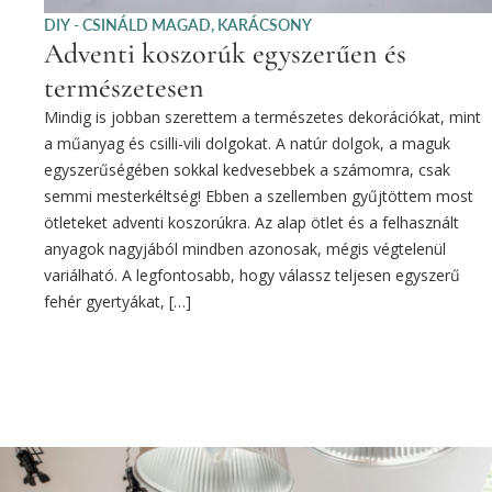
DIY - CSINÁLD MAGAD
,
KARÁCSONY
Adventi koszorúk egyszerűen és
természetesen
Mindig is jobban szerettem a természetes dekorációkat, mint
a műanyag és csilli-vili dolgokat. A natúr dolgok, a maguk
egyszerűségében sokkal kedvesebbek a számomra, csak
semmi mesterkéltség! Ebben a szellemben gyűjtöttem most
ötleteket adventi koszorúkra. Az alap ötlet és a felhasznált
anyagok nagyjából mindben azonosak, mégis végtelenül
variálható. A legfontosabb, hogy válassz teljesen egyszerű
fehér gyertyákat, […]