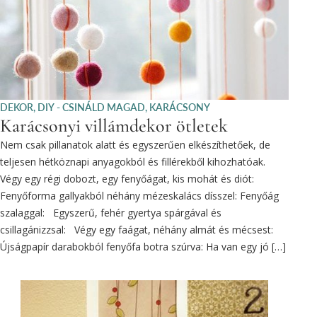
DEKOR
,
DIY - CSINÁLD MAGAD
,
KARÁCSONY
Karácsonyi villámdekor ötletek
Nem csak pillanatok alatt és egyszerűen elkészíthetőek, de
teljesen hétköznapi anyagokból és fillérekből kihozhatóak.
Végy egy régi dobozt, egy fenyőágat, kis mohát és diót:
Fenyőforma gallyakból néhány mézeskalács dísszel: Fenyőág
szalaggal: Egyszerű, fehér gyertya spárgával és
csillagánizzsal: Végy egy faágat, néhány almát és mécsest:
Újságpapír darabokból fenyőfa botra szúrva: Ha van egy jó […]