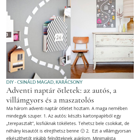
DIY - CSINÁLD MAGAD
,
KARÁCSONY
Adventi naptár ötletek: az autós, a
villámgyors és a maszatolós
Ma három adventi naptár ötletet hoztam. A maga nemében
mindegyik szuper. 1. Az autós: készíts kartonpapírból egy
„terepasztalt”, kisfiúknak tökéletes. Tehetsz bele csokikat, de
néhány kisautót is elrejthetsz benne 🙂 2. Ezt a villámgyorsan
elkészíthetőt inkább felnőtteknek ajánlom. Minimalista