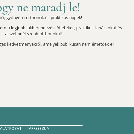
gy ne maradj le!
ció, gyönyörű otthonok és praktikus tippek!
szem a legjobb lakberendezési ötleteket, praktikus tanácsokat és
a szebbnél szebb otthonokat!
ges kedvezményekről, amelyek publikusan nem érhetőek el!
NYILATKOZAT
IMPRESSZUM